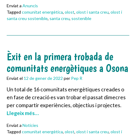
Enviat a
Anuncis
Tagged
comunitat energètica
,
olost
,
olost i santa creu
,
olost i
santa creu sostenible
,
santa creu
,
sostenible
Èxit en la primera trobada de
comunitats energètiques a Osona
Enviat el
12 de gener de 2022
per
Pep R
Un total de 16 comunitats energètiques creades o
en fase de creació es van trobar el passat dimecres
per compartir experiències, objectius i projectes.
Llegeix més…
Enviat a
Notícies
Tagged
comunitat energètica
,
olost
,
olost i santa creu
,
olost i