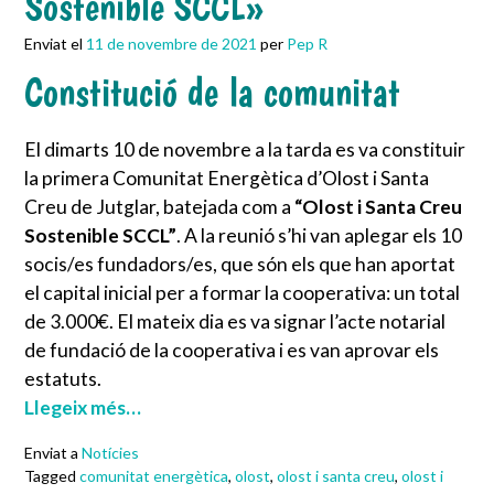
Sostenible SCCL»
Enviat el
11 de novembre de 2021
per
Pep R
Constitució de la comunitat
El dimarts 10 de novembre a la tarda es va constituir
la primera Comunitat Energètica d’Olost i Santa
Creu de Jutglar, batejada com a
“Olost i Santa Creu
Sostenible SCCL”
. A la reunió s’hi van aplegar els 10
socis/es fundadors/es, que són els que han aportat
el capital inicial per a formar la cooperativa: un total
de 3.000€. El mateix dia es va signar l’acte notarial
de fundació de la cooperativa i es van aprovar els
estatuts.
Llegeix més…
Enviat a
Notícies
Tagged
comunitat energètica
,
olost
,
olost i santa creu
,
olost i