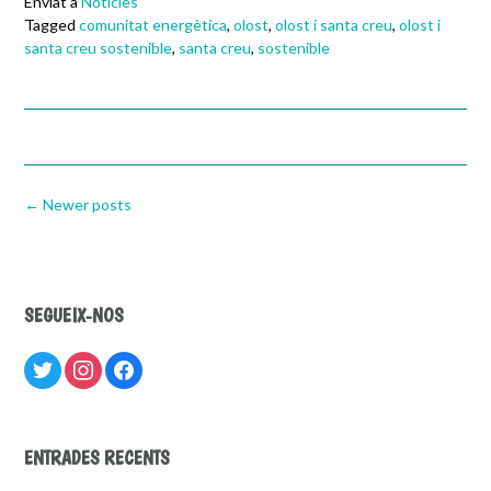
Enviat a
Notícies
Tagged
comunitat energètica
,
olost
,
olost i santa creu
,
olost i
santa creu sostenible
,
santa creu
,
sostenible
Posts
←
Newer posts
navigation
SEGUEIX-NOS
twitter
instagram
facebook
ENTRADES RECENTS