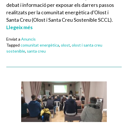
debat i informació per exposar els darrers passos
realitzats per la comunitat energètica d’Olost i
Santa Creu (Olost i Santa Creu Sostenible SCCL).
Llegeix més
Enviat a
Anuncis
Tagged
comunitat energètica
,
olost
,
olost i santa creu
sostenible
,
santa creu