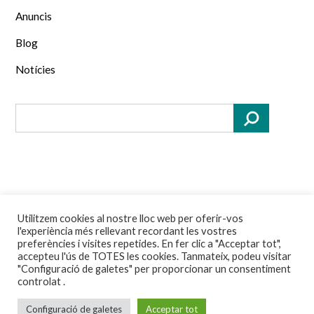
Anuncis
Blog
Notícies
Utilitzem cookies al nostre lloc web per oferir-vos
Theme by
Out the Box
l'experiència més rellevant recordant les vostres
preferències i visites repetides. En fer clic a "Acceptar tot",
accepteu l'ús de TOTES les cookies. Tanmateix, podeu visitar
"Configuració de galetes" per proporcionar un consentiment
controlat .
Política de privadesa
Política de galetes
Configuració de galetes
Acceptar tot
Avís legal