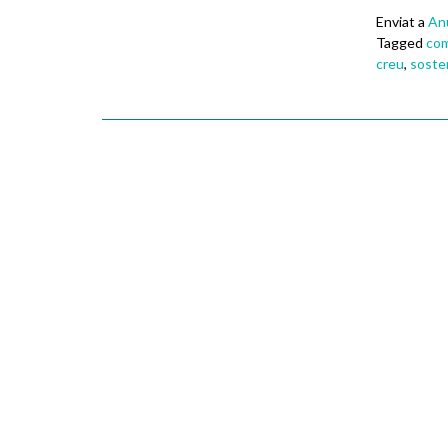
Enviat a
An
Tagged
com
creu
,
soste