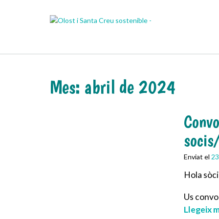
Skip
to
content
Mes:
abril de 2024
Convo
socis
Enviat el
23
Hola sòcie
Us convo
Llegeix 