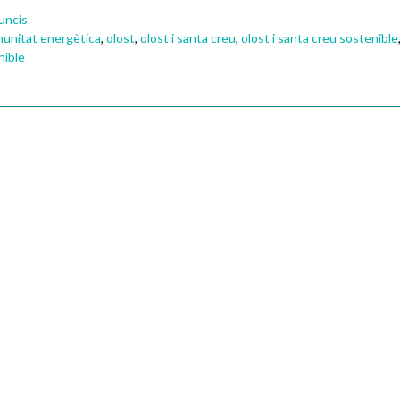
uncis
unitat energètica
,
olost
,
olost i santa creu
,
olost i santa creu sostenible
nible