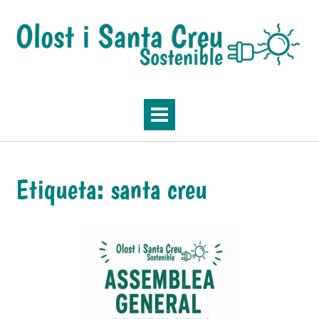
Skip
to
content
Etiqueta:
santa creu