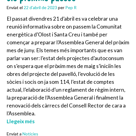
Enviat el
22 d'abril de 2023
per
Pep R
El passat divendres 21 d’abril es va celebrar una
reunió informativa sobre on passem la Comunitat
energètica d’Olost i Santa Creu i també per
començar a preparar l’Assemblea General del pròxim
mes de juny. Els temes més importants que es van
parlar van ser: l’estat dels projectes d’autoconsum
on s’espera que el pròxim mes de maig s’iniciïn les
obres del projecte del pavelló, l’evolució de les
sòcies i socis on ja som 114, l’estat de comptes
actual, l’elaboració d’un reglament de règim intern,
la preparació de l’Assemblea General i finalment la
renovació dels càrrecs del Consell Rector de cara a
l’Assemblea.
Llegeix més
Enviat a
Notícies