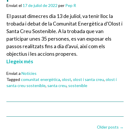
Enviat el
17 de juliol de 2022
per
Pep R
El passat dimecres dia 13 de juliol, va tenir lloc la
trobada i debat de la Comunitat Energètica d’Olost i
Santa Creu Sostenible. A la trobada que van
participar unes 35 persones, es van exposar els
passos realitzats fins a dia d’avui, així com els
objectius i les accions properes.
Llegeix més
Enviat a
Notícies
Tagged
comunitat energètica
,
olost
,
olost i santa creu
,
olost i
santa creu sostenible
,
santa creu
,
sostenible
Posts
Older posts
→