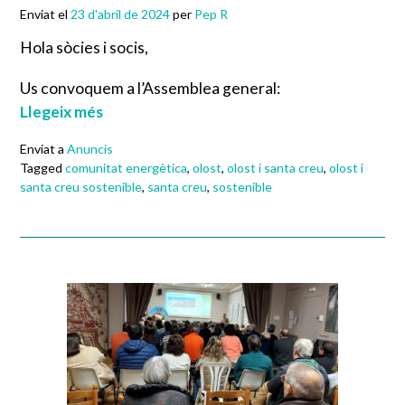
Enviat el
23 d'abril de 2024
per
Pep R
Hola sòcies i socis,
Us convoquem a l’Assemblea general:
Llegeix més
Enviat a
Anuncis
Tagged
comunitat energètica
,
olost
,
olost i santa creu
,
olost i
santa creu sostenible
,
santa creu
,
sostenible