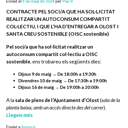
Enviat el
9 de maig de 2024
per
Pep R
CONTRACTE PEL SOCI/A QUE HA SOL·LICITAT
REALITZAR UN AUTOCONSUM COMPARTIT
COL·LECTIU, I QUE L’HA D’ENTREGAR A OLOST I
SANTA CREU SOSTENIBLE (OISC sostenible)
Pel soci/a que ha sol·licitat realitzar un
autoconsum compartit col·lectiu a OISC
sostenible
, ens trobareu els següents dies:
Dijous 9 de maig → De 18:00h a 19:30h
Divendres 10 de maig → De 17:30h a 19:00h
Dijous 16 de maig → De 19:00h a 20:00h
A la
sala de plens de l’Ajuntament d’Olost
(
sala de la
planta baixa, amb un accés directe des del carrer
).
Llegeix més
Enviat a
Anuncis