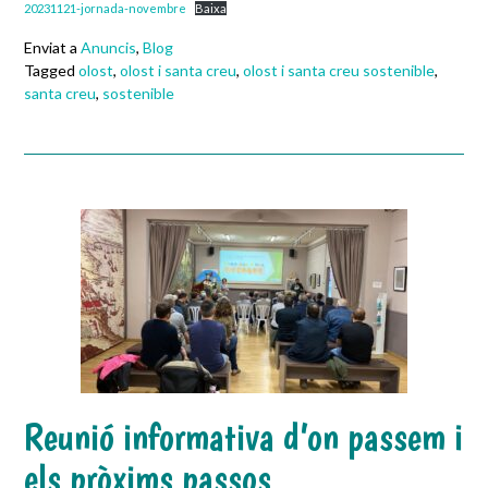
20231121-jornada-novembre
Baixa
Enviat a
Anuncis
,
Blog
Tagged
olost
,
olost i santa creu
,
olost i santa creu sostenible
,
santa creu
,
sostenible
Reunió informativa d’on passem i
els pròxims passos