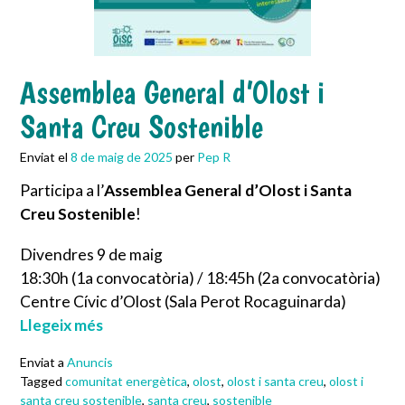
Assemblea General d’Olost i
Santa Creu Sostenible
Enviat el
8 de maig de 2025
per
Pep R
Participa a l’
Assemblea General d’Olost i Santa
Creu Sostenible
!
Divendres 9 de maig
18:30h (1a convocatòria) / 18:45h (2a convocatòria)
Centre Cívic d’Olost (Sala Perot Rocaguinarda)
Llegeix més
Enviat a
Anuncis
Tagged
comunitat energètica
,
olost
,
olost i santa creu
,
olost i
santa creu sostenible
,
santa creu
,
sostenible