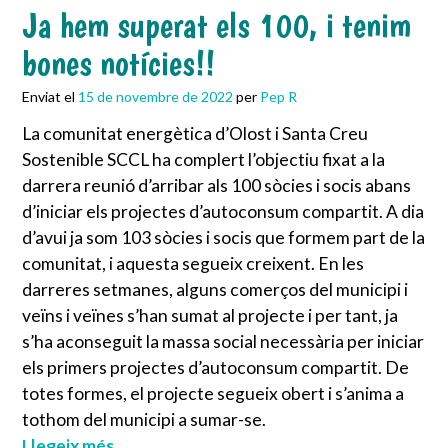
Ja hem superat els 100, i tenim
bones notícies!!
Enviat el
15 de novembre de 2022
per
Pep R
La comunitat energètica d’Olost i Santa Creu
Sostenible SCCL ha complert l’objectiu fixat a la
darrera reunió d’arribar als 100 sòcies i socis abans
d’iniciar els projectes d’autoconsum compartit. A dia
d’avui ja som 103 sòcies i socis que formem part de la
comunitat, i aquesta segueix creixent. En les
darreres setmanes, alguns comerços del municipi i
veïns i veïnes s’han sumat al projecte i per tant, ja
s’ha aconseguit la massa social necessària per iniciar
els primers projectes d’autoconsum compartit. De
totes formes, el projecte segueix obert i s’anima a
tothom del municipi a sumar-se.
Llegeix més