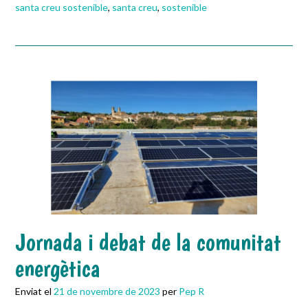
santa creu sostenible
,
santa creu
,
sostenible
Jornada i debat de la comunitat
energètica
Enviat el
21 de novembre de 2023
per
Pep R