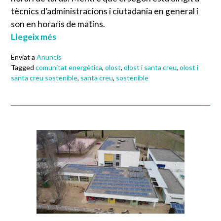
tècnics d’administracions i ciutadania en general i
son en horaris de matins.
Llegeix més
Enviat a
Anuncis
Tagged
comunitat energètica
,
olost
,
olost i santa creu
,
olost i
santa creu sostenible
,
santa creu
,
sostenible