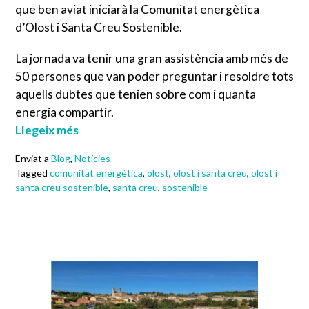
que ben aviat iniciarà la Comunitat energètica
d’Olost i Santa Creu Sostenible.
La jornada va tenir una gran assistència amb més de
50 persones que van poder preguntar i resoldre tots
aquells dubtes que tenien sobre com i quanta
energia compartir.
Llegeix més
Enviat a
Blog
,
Notícies
Tagged
comunitat energètica
,
olost
,
olost i santa creu
,
olost i
santa creu sostenible
,
santa creu
,
sostenible