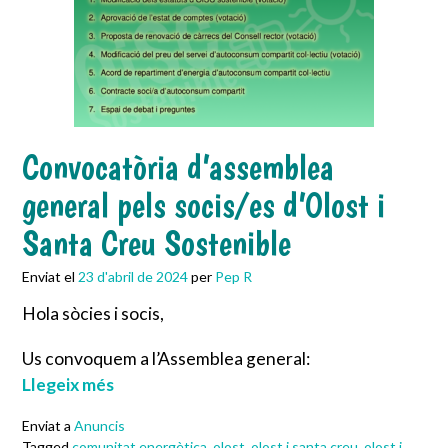
Convocatòria d’assemblea
general pels socis/es d’Olost i
Santa Creu Sostenible
Enviat el
23 d'abril de 2024
per
Pep R
Hola sòcies i socis,
Us convoquem a l’Assemblea general:
Llegeix més
Enviat a
Anuncis
Tagged
comunitat energètica
,
olost
,
olost i santa creu
,
olost i