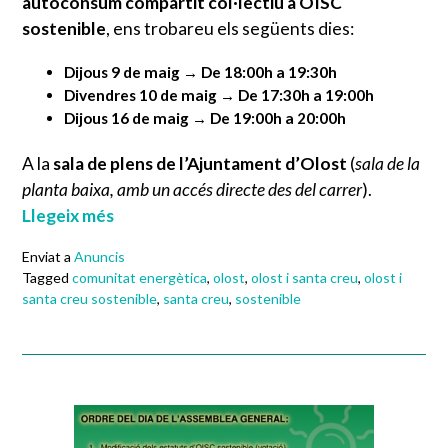
autoconsum compartit col·lectiu a OISC
sostenible
, ens trobareu els següents dies:
Dijous 9 de maig → De 18:00h a 19:30h
Divendres 10 de maig → De 17:30h a 19:00h
Dijous 16 de maig → De 19:00h a 20:00h
A la
sala de plens de l’Ajuntament d’Olost
(
sala de la
planta baixa, amb un accés directe des del carrer
).
Llegeix més
Enviat a
Anuncis
Tagged
comunitat energètica
,
olost
,
olost i santa creu
,
olost i
santa creu sostenible
,
santa creu
,
sostenible