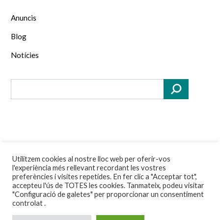
Anuncis
Blog
Notícies
Utilitzem cookies al nostre lloc web per oferir-vos
l'experiència més rellevant recordant les vostres
Theme by
Out the Box
preferències i visites repetides. En fer clic a "Acceptar tot",
accepteu l'ús de TOTES les cookies. Tanmateix, podeu visitar
"Configuració de galetes" per proporcionar un consentiment
controlat .
Política de privadesa
Política de galetes