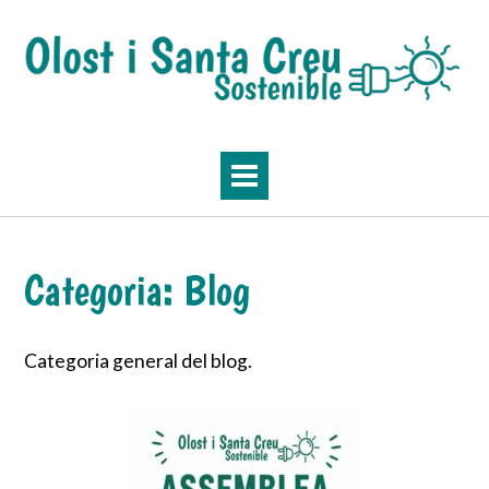
Skip
to
content
Categoria:
Blog
Categoria general del blog.