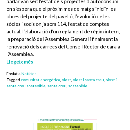
parlar van ser: l’estat dels projectes d’autoconsum
on s’espera que el pròxim mes de maig s’iniciïn les
obres del projecte del pavelló, l’evolució de les
sòcies i socis on ja som 114, l’estat de comptes
actual, l’elaboració d’un reglament de règim intern,
la preparació de l’Assemblea General i finalment la
renovació dels càrrecs del Consell Rector de cara a
l’Assemblea.
Llegeix més
Enviat a
Notícies
Tagged
comunitat energètica
,
olost
,
olost i santa creu
,
olost i
santa creu sostenible
,
santa creu
,
sostenible