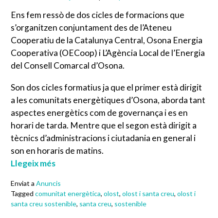
Ens fem ressò de dos cicles de formacions que
s’organitzen conjuntament des de l’Ateneu
Cooperatiu de la Catalunya Central, Osona Energia
Cooperativa (OECoop) i L’Agència Local de l’Energia
del Consell Comarcal d’Osona.
Son dos cicles formatius ja que el primer està dirigit
a les comunitats energètiques d’Osona, aborda tant
aspectes energètics com de governança i es en
horari de tarda. Mentre que el segon està dirigit a
tècnics d’administracions i ciutadania en general i
son en horaris de matins.
Llegeix més
Enviat a
Anuncis
Tagged
comunitat energètica
,
olost
,
olost i santa creu
,
olost i
santa creu sostenible
,
santa creu
,
sostenible