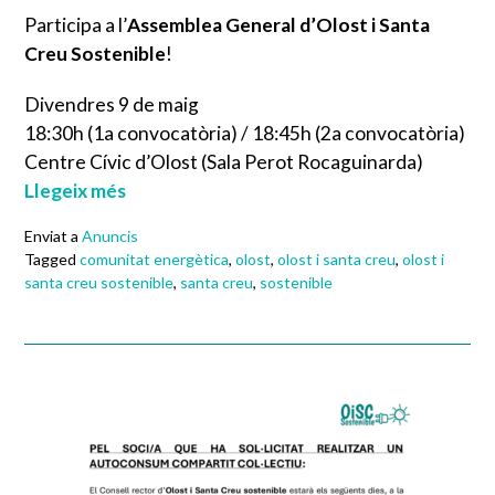
Participa a l’
Assemblea General d’Olost i Santa
Creu Sostenible
!
Divendres 9 de maig
18:30h (1a convocatòria) / 18:45h (2a convocatòria)
Centre Cívic d’Olost (Sala Perot Rocaguinarda)
Llegeix més
Enviat a
Anuncis
Tagged
comunitat energètica
,
olost
,
olost i santa creu
,
olost i
santa creu sostenible
,
santa creu
,
sostenible