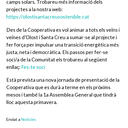
camps solars. Trobareu més informació dels
projectes a la nostra web:
https://olostisantacreusostenible.cat
Des de la Cooperativa es vol animar a tots els veïns i
veïnes d’Olost i Santa Creu a sumar-se al projecte i
fer força per impulsar una transició energètica més
justa, neta i democràtica. Els passos per fer-se
soci/a de la Comunitat els trobareu al següent
enllaç:
Fes-te soci
Està prevista una nova jornada de presentació de la
Cooperativa que es durà a terme en els pròxims
mesos i també la 1a Assemblea General que tindrà
lloc aquesta primavera.
Enviat a
Notícies