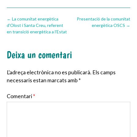
Post
←
La comunitat energètica
Presentació de la comunitat
navigation
d’Olost i Santa Creu, referent
energètica OSCS
→
en transició energètica a l’Estat
Deixa un comentari
L'adreça electrònica no es publicarà.
Els camps
necessaris estan marcats amb
*
Comentari
*